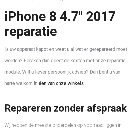
Reparatieduur: 60
iPhone 8 4.7" 2017
reparatie
Is uw apparaat kapot en weet u al wat er gerepareerd moet
worden? Bereken dan direct de kosten met onze reparatie
module. Wilt u liever persoonlijk advies? Dan bent u van
harte welkom in
één van onze winkels
.
Repareren zonder afspraak
Wij hebben de meeste onderdelen op voorraad liggen in