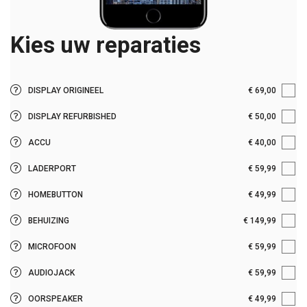
Kies uw reparaties
Origineel onderdeel
DISPLAY ORIGINEEL
€ 69,00
Garantie: 12 maanden
Imitatie onderdeel
DISPLAY REFURBISHED
€ 50,00
Reparatieduur: 30
Garantie: maanden
Origineel onderdeel
ACCU
€ 40,00
Reparatieduur:
Garantie: 6 maanden
Origineel onderdeel
LADERPORT
€ 59,99
Reparatieduur: 30
Garantie: 12 maanden
Origineel onderdeel
HOMEBUTTON
€ 49,99
Reparatieduur: 30
Garantie: 12 maanden
Origineel onderdeel
BEHUIZING
€ 149,99
Reparatieduur: 30
Garantie: 12 maanden
Origineel onderdeel
MICROFOON
€ 59,99
Reparatieduur: 60
Garantie: 12 maanden
Origineel onderdeel
AUDIOJACK
€ 59,99
Reparatieduur: 30
Garantie: 12 maanden
Origineel onderdeel
OORSPEAKER
€ 49,99