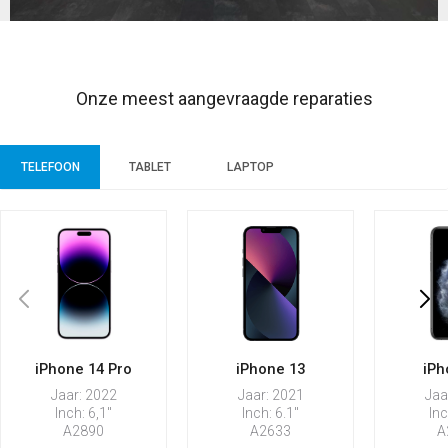
Onze meest aangevraagde reparaties
TELEFOON
TABLET
LAPTOP
iPhone 14 Pro
iPhone 13
iPh
Jaar: 2022
Jaar: 2021
Jaa
Inch: 6,1"
Inch: 6.1"
Inc
A2890
A2633
A