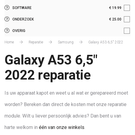
Reparatieduur: 30
Garantie: maanden
Origineel onderdeel
SOFTWARE
€ 19.99
Reparatieduur:
Garantie: maanden
Origineel onderdeel
ONDERZOEK
€ 25.00
Reparatieduur:
Garantie: maanden
Origineel onderdeel
OVERIG
Reparatieduur:
Garantie: maanden
Home
Reparatie
Samsung
Galaxy A53 6,5" 2022
Reparatieduur:
Galaxy A53 6,5"
2022 reparatie
Is uw apparaat kapot en weet u al wat er gerepareerd moet
worden? Bereken dan direct de kosten met onze reparatie
module. Wilt u liever persoonlijk advies? Dan bent u van
harte welkom in
één van onze winkels
.