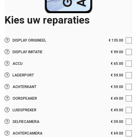
Kies uw reparaties
Origineel onderdeel
DISPLAY ORIGINEEL
€ 135.00
Garantie: 12 maanden
Imitatie onderdeel
DISPLAY IMITATIE
€ 99.00
Reparatieduur: 30
Garantie: maanden
Origineel onderdeel
ACCU
€ 65.00
Reparatieduur:
Garantie: 6 maanden
Origineel onderdeel
LADERPORT
€ 59.00
Reparatieduur: 30
Garantie: 12 maanden
Origineel onderdeel
ACHTERKANT
€ 59.00
Reparatieduur: 30
Garantie: 12 maanden
Origineel onderdeel
OORSPEAKER
€ 49.00
Reparatieduur: 30
Garantie: 12 maanden
Origineel onderdeel
LUIDSPREKER
€ 49.00
Reparatieduur: 30
Garantie: maanden
Origineel onderdeel
SELFIECAMERA
€ 59.00
Reparatieduur:
Garantie: 12 maanden
Origineel onderdeel
ACHTERCAMERA
€ 69.00